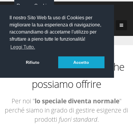
Revoca Cookies
Il nostro Sito Web fa uso di Cookies per
migliorare la tua esperienza di navigazione,
i servizi
raccomandiamo di accetarne l'utilizzo per
sfruttare a pieno tutte le funzionalità!
le lavorazioni
Leggi Tutto.
Lavorazione lamiera, taglio laser, piegatura, saldatura
la qualità
Scopri
che
Rifiuto
Accetto
i servizi
possiamo offrire
Per noi "
lo speciale diventa normale
"
perché siamo in grado di gestire esigenze di
prodotti
fuori standard
.