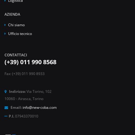
Logistica
AZIENDA
Chi siamo
Ufficio tecnico
CONTATTACI
(+39) 011 990 8568
Fax: (+39) 011 990 8933
Indirizzo:
Via Torino, 102
10060 - Airasca, Torino
Email:
info@new-coba.com
P.I.
07943370010