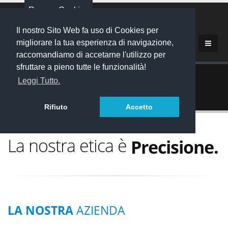
Revoca Cookies
Il nostro Sito Web fa uso di Cookies per
migliorare la tua esperienza di navigazione,
raccomandiamo di accetarne l'utilizzo per
sfruttare a pieno tutte le funzionalità!
Home
Azienda
Leggi Tutto.
Chi siamo
Rifiuto
Accetto
Precisione.
La nostra etica è
Rapidità.
Qualità.
Lavorazione lamiera, taglio laser, piegatura, saldatura
LA NOSTRA
AZIENDA
Precisione.