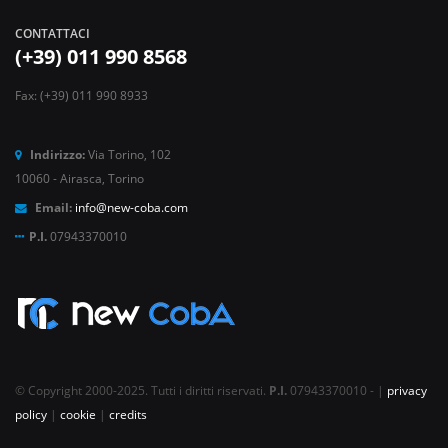
CONTATTACI
(+39) 011 990 8568
Fax: (+39) 011 990 8933
Indirizzo:
Via Torino, 102
10060 - Airasca, Torino
Email:
info@new-coba.com
P.I.
07943370010
© Copyright 2000-2025. Tutti i diritti riservati.
P.I.
07943370010 - |
privacy
policy
|
cookie
|
credits