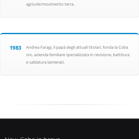
agricole/movimento terra.
1983
Andrea Faragi, il papà degli attuali titolari, fonda la Coba
snc, azienda familiare specializzata in revisione, battitura
e saldatura lamierati.